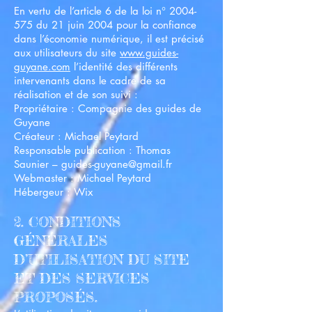
En vertu de l’article 6 de la loi n°
2004-
575
du 21 juin 2004 pour la confiance
dans l’économie numérique, il est précisé
aux utilisateurs du site
www.guides-
guyane.com
l’identité des différents
intervenants dans le cadre de sa
réalisation et de son suivi :
Propriétaire : Compagnie des guides de
Guyane
Créateur :
Michael Peytard
Responsable publication : Thomas
Saunier – guides-guyane@gmail.fr
Webmaster : Michael Peytard
Hébergeur : Wix
2. CONDITIONS
GÉNÉRALES
D’UTILISATION DU SITE
ET DES SERVICES
PROPOSÉS.