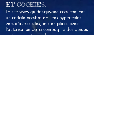
ET COOKIES.
Le site
www.guides-guyane.com
contient
un certain nombre de liens hypertextes
vers d’autres sites, mis en place avec
l’autorisation de la compagnie des guides
de Guyane. Cependant, la compagnie
des guides de Guyane n’a pas la
possibilité de vérifier le contenu des sites
ainsi visités, et n’assumera en
conséquence aucune responsabilité de ce
fait.
La navigation sur le site
www.guides-
guyane.com
est susceptible de provoquer
l’installation de cookie(s) sur l’ordinateur
de l’utilisateur. Un cookie est un fichier de
petite taille, qui ne permet pas
l’identification de l’utilisateur, mais qui
enregistre des informations relatives à la
navigation d’un ordinateur sur un site. Les
données ainsi obtenues visent à faciliter
la navigation ultérieure sur le site, et ont
également vocation à permettre diverses