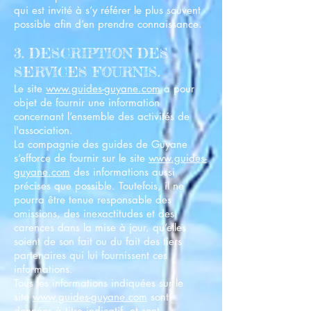
qui est invité à s’y référer le plus souvent
possible afin d’en prendre connaissance.
3. DESCRIPTION DES
SERVICES FOURNIS.
Le site
www.guides-guyane.com
a pour
objet de fournir une information
concernant l’ensemble des activités de
l'association.
La compagnie des guides de Guyane
s’efforce de fournir sur le site
www.guides-
guyane.com
des informations aussi
précises que possible. Toutefois, il ne
pourra être tenue responsable des
omissions, des inexactitudes et des
carences dans la mise à jour, qu’elles
soient de son fait ou du fait des tiers
partenaires qui lui fournissent ces
informations.
Tous les informations indiquées sur le
site
www.guides-guyane.com
sont
données à titre indicatif, et sont