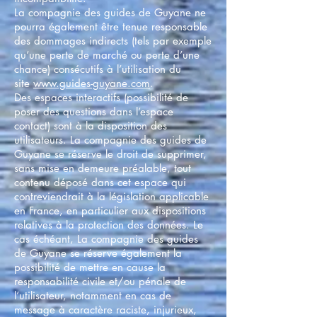
La compagnie des guides de Guyane ne
pourra également être tenue responsable
des dommages indirects (tels par exemple
qu’une perte de marché ou perte d’une
chance) consécutifs à l’utilisation du
site
www.guides-guyane.com
.
Des espaces interactifs (possibilité de
poser des questions dans l’espace
contact) sont à la disposition des
utilisateurs. La compagnie des guides de
Guyane se réserve le droit de supprimer,
sans mise en demeure préalable, tout
contenu déposé dans cet espace qui
contreviendrait à la législation applicable
en France, en particulier aux dispositions
relatives à la protection des données. Le
cas échéant, La compagnie des guides
de Guyane se réserve également la
possibilité de mettre en cause la
responsabilité civile et/ou pénale de
l’utilisateur, notamment en cas de
message à caractère raciste, injurieux,