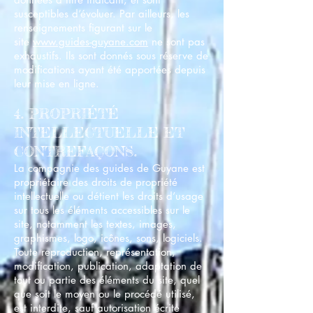
susceptibles d’évoluer. Par ailleurs, les
renseignements figurant sur le
site
www.guides-guyane.com
ne sont pas
exhaustifs. Ils sont donnés sous réserve de
modifications ayant été apportées depuis
leur mise en ligne.
4. PROPRIÉTÉ
INTELLECTUELLE ET
CONTREFAÇONS.
La compagnie des guides de Guyane est
propriétaire des droits de propriété
intellectuelle ou détient les droits d’usage
sur tous les éléments accessibles sur le
site, notamment les textes, images,
graphismes, logo, icônes, sons, logiciels.
Toute reproduction, représentation,
modification, publication, adaptation de
tout ou partie des éléments du site, quel
que soit le moyen ou le procédé utilisé,
est interdite, sauf autorisation écrite