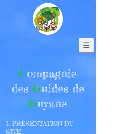
C
ompagnie
des
G
uides de
G
uyane
1. PRÉSENTATION DU
SITE