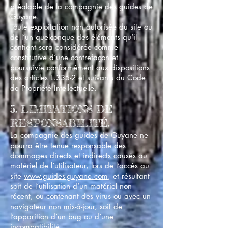
préalable de la compagnie des guides de
Guyane.
Toute exploitation non autorisée du site ou
de l’un quelconque des éléments qu’il
contient sera considérée comme
constitutive d’une contrefaçon et
poursuivie conformément aux dispositions
des articles L.335-2 et suivants du Code
de Propriété Intellectuelle.
5. LIMITATIONS DE
RESPONSABILITÉ.
La compagnie des guides de Guyane ne
pourra être tenue responsable des
dommages directs et indirects causés au
matériel de l’utilisateur, lors de l’accès au
site
www.guides-guyane.com
, et résultant
soit de l’utilisation d’un matériel non
récent, ou contenant des virus ou avec un
navigateur non mis-à-jour, soit de
l’apparition d’un bug ou d’une
incompatibilité.