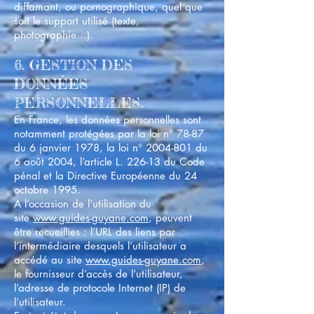
diffamant, ou pornographique, quel que
soit le support utilisé (texte,
photographie…).
6. GESTION DES
DONNÉES
PERSONNELLES.
En France, les données personnelles sont
notamment protégées par la loi n° 78-87
du 6 janvier 1978, la loi n°
2004-801
du
6 août 2004, l’article L. 226-13 du Code
pénal et la Directive Européenne du 24
octobre 1995.
A l’occasion de l’utilisation du
site
www.guides-guyane.com
, peuvent
être recueillies : l’URL des liens par
l’intermédiaire desquels l’utilisateur a
accédé au site
www.guides-guyane.com
,
le fournisseur d’accès de l’utilisateur,
l’adresse de protocole Internet (IP) de
l’utilisateur.