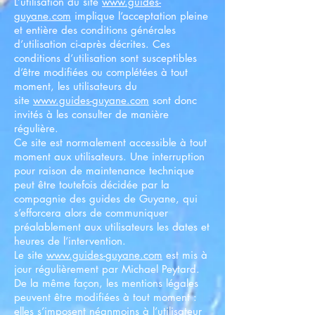
L’utilisation du site
www.guides-
guyane.com
implique l’acceptation pleine
et entière des conditions générales
d’utilisation ci-après décrites. Ces
conditions d’utilisation sont susceptibles
d’être modifiées ou complétées à tout
moment, les utilisateurs du
site
www.guides-guyane.com
sont donc
invités à les consulter de manière
régulière.
Ce site est normalement accessible à tout
moment aux utilisateurs. Une interruption
pour raison de maintenance technique
peut être toutefois décidée par la
compagnie des guides de Guyane, qui
s’efforcera alors de communiquer
préalablement aux utilisateurs les dates et
heures de l’intervention.
Le site
www.guides-guyane.com
est mis à
jour régulièrement par Michael Peytard.
De la même façon, les mentions légales
peuvent être modifiées à tout moment :
elles s’imposent néanmoins à l’utilisateur